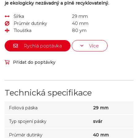
je ekologicky nezávadný a plně recyklovatelný.
Šířka
29 mm
Průměr dutinky
40 mm
Tloušťka
80 ym
Rychlá poptávka
Více
Přidat do poptávky
Technická specifikace
Foliová páska
29 mm
Typ spojení pásky
svár
Průměr dutinky
40 mm