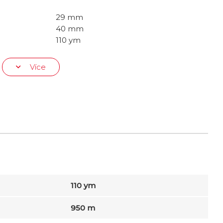
29 mm
40 mm
110 ym
Více
110 ym
950 m