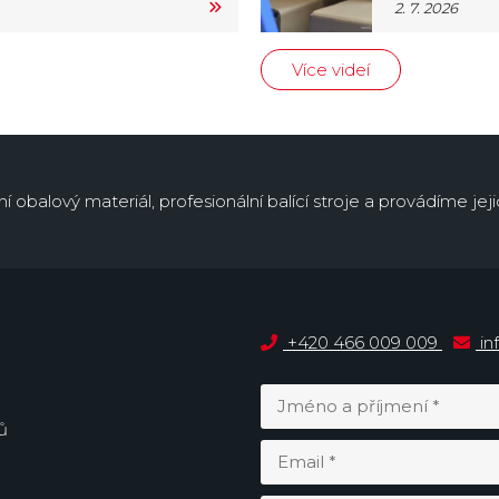
2. 7. 2026
Více videí
obalový materiál, profesionální balící stroje a provádíme jejic
+420 466 009 009
in
ů