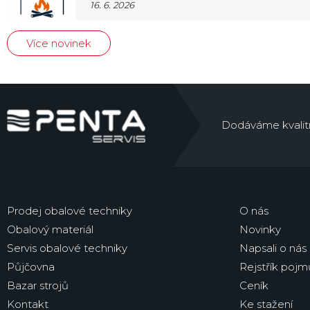
16. 6. 2026
Více novinek
Dodáváme kvalitní 
Prodej obalové techniky
O nás
Obalový materiál
Novinky
Servis obalové techniky
Napsali o nás
Půjčovna
Rejstřík pojm
Bazar strojů
Ceník
Kontakt
Ke stažení