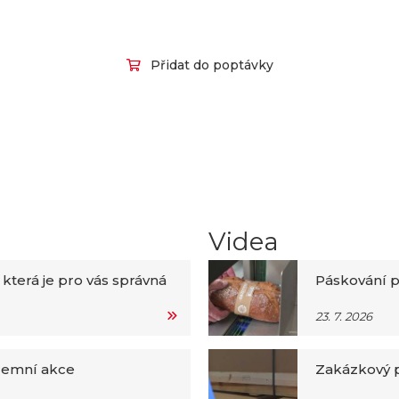
Přidat do poptávky
Videa
 která je pro vás správná
Páskování p
23. 7. 2026
iremní akce
Zakázkový p