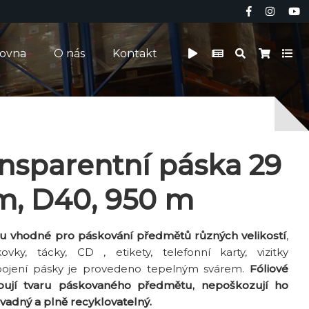
čovna
O nás
Kontakt
ansparentní páska 29
m, D40, 950 m
sou vhodné pro páskování předmětů různých velikostí
,
vky, tácky, CD , etikety, telefonní karty, vizitky
Spojení pásky je provedeno tepelným svárem.
Fóliové
bují tvaru páskovaného předmětu, nepoškozují ho
vadný a plně recyklovatelný.