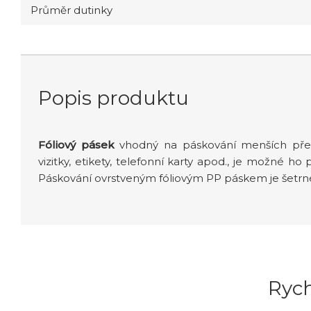
Průměr dutinky
Popis produktu
Fóliový pásek
vhodný na páskování menších před
vizitky, etikety, telefonní karty apod., je možné h
Páskování ovrstveným fóliovým PP páskem je šet
Ryc