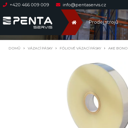
+420 466 009 009
info@pentaservis.cz
Prodej strojů
DOMŮ
VÁZACÍ PÁSKY
FÓLIOVÉ VÁZACÍ PÁSKY
AKE BONO