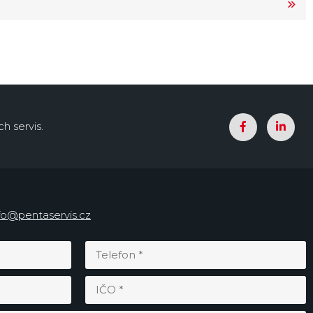
h servis.
fo@pentaservis.cz