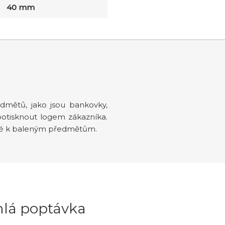
40 mm
mětů, jako jsou bankovky,
o potisknout logem zákazníka.
rné k baleným předmětům.
hlá poptávka