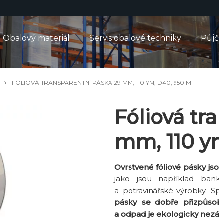
Obalový materiál
Servis obalové techniky
Půj
FÓLIOVÁ TRANSPARENTNÍ PÁSKA 29 MM, 110 YM, D40, 950 M
Fóliová tr
mm, 110 y
Ovrstvené fóliové pásky j
jako jsou například banko
a potravinářské výrobky. 
pásky se dobře přizpůso
a odpad je ekologicky nezá