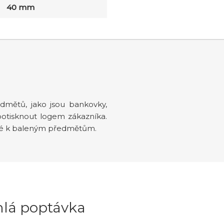
40 mm
mětů, jako jsou bankovky,
o potisknout logem zákazníka.
rné k baleným předmětům.
hlá poptávka