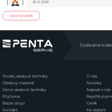
16. 6. 2026
Více novinek
Dodáváme kvalitní 
Prodej obalové techniky
O nás
Obalový materiál
Novinky
Servis obalové techniky
Napsali o nás
Půjčovna
Rejstřík pojm
Bazar strojů
Ceník
Kontakt
Ke stažení