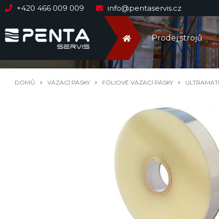
+420 466 009 009
info@pentaservis.cz
Prodej strojů
DOMŮ
VÁZACÍ PÁSKY
FÓLIOVÉ VÁZACÍ PÁSKY
ULTRAMAT