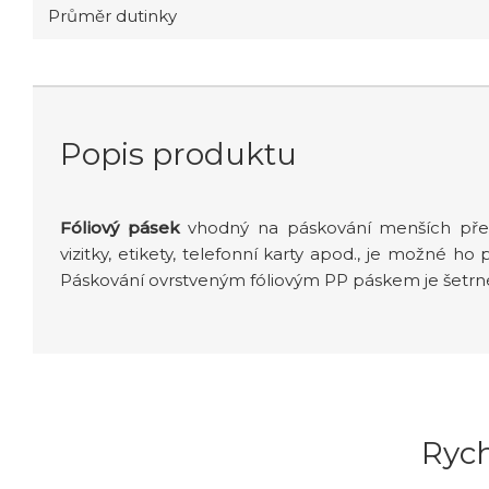
Průměr dutinky
Popis produktu
Fóliový pásek
vhodný na páskování menších před
vizitky, etikety, telefonní karty apod., je možné h
Páskování ovrstveným fóliovým PP páskem je šet
Ryc