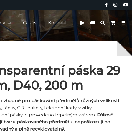
čovna
O nás
Kontakt
ansparentní páska 29
m, D40, 200 m
ou vhodné pro páskování předmětů různých velikostí
,
tácky, CD , etikety, telefonní karty, vizitky
pojení pásky je provedeno tepelným svárem.
Fóliové
jí tvaru páskovaného předmětu, nepoškozují ho
vadný a plně recyklovatelný.