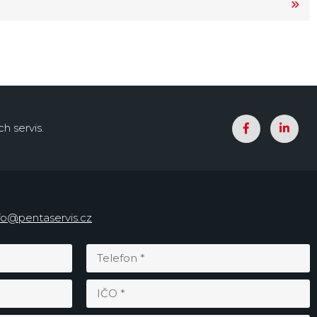
h servis.
fo@pentaservis.cz