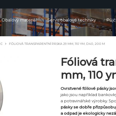
Obalový materiál
Servis obalové techniky
Půj
IC
FÓLIOVÁ TRANSPARENTNÍ PÁSKA 29 MM, 110 YM, D40, 200 M
Fóliová tr
mm, 110 y
Ovrstvené fóliové pásky js
jako jsou například bankovky, 
a potravinářské výrobky. S
pásky se dobře přizpůsobu
a odpad je ekologicky nezá