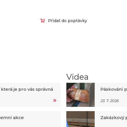
Přidat do poptávky
Videa
 která je pro vás správná
Páskování p
23. 7. 2026
iremní akce
Zakázkový p