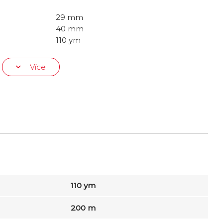
29 mm
40 mm
110 ym
Více
110 ym
200 m