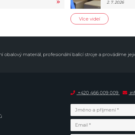
2. 7. 2026
Více videí
obalový materiál, profesionální balící stroje a provádíme jejic
+420 466 009 009
in
ů