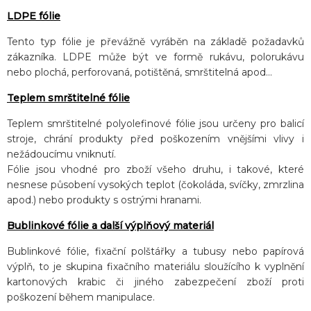
LDPE fólie
Tento typ fólie je převážně vyráběn na základě požadavků
zákazníka. LDPE může být ve formě rukávu, polorukávu
nebo plochá, perforovaná, potištěná, smrštitelná apod…
Teplem smrštitelné fólie
Teplem smrštitelné polyolefinové fólie jsou určeny pro balicí
stroje, chrání produkty před poškozením vnějšími vlivy i
nežádoucímu vniknutí.
Fólie jsou vhodné pro zboží všeho druhu, i takové, které
nesnese působení vysokých teplot (čokoláda, svíčky, zmrzlina
apod.) nebo produkty s ostrými hranami.
Bublinkové fólie a další výplňový materiál
Bublinkové fólie, fixační polštářky a tubusy nebo papírová
výplň, to je skupina fixačního materiálu sloužícího k vyplnění
kartonových krabic či jiného zabezpečení zboží proti
poškození během manipulace.