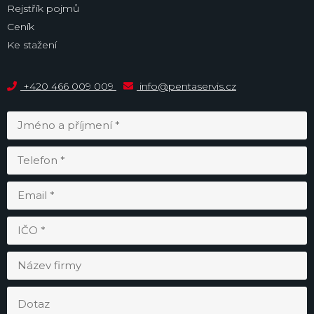
Rejstřík pojmů
Ceník
Ke stažení
+420 466 009 009
info@pentaservis.cz