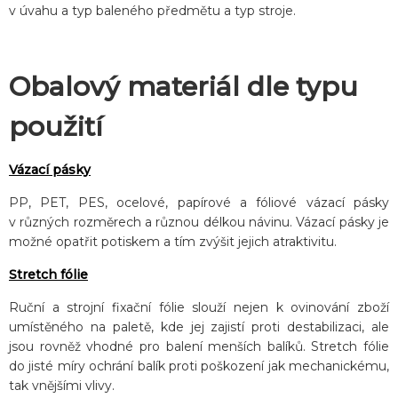
v úvahu a typ baleného předmětu a typ stroje.
Obalový materiál dle typu
použití
Vázací pásky
PP, PET, PES, ocelové, papírové a fóliové vázací pásky
v různých rozměrech a různou délkou návinu. Vázací pásky je
možné opatřit potiskem a tím zvýšit jejich atraktivitu.
Stretch fólie
Ruční a strojní fixační fólie slouží nejen k ovinování zboží
umístěného na paletě, kde jej zajistí proti destabilizaci, ale
jsou rovněž vhodné pro balení menších balíků. Stretch fólie
do jisté míry ochrání balík proti poškození jak mechanickému,
tak vnějšími vlivy.