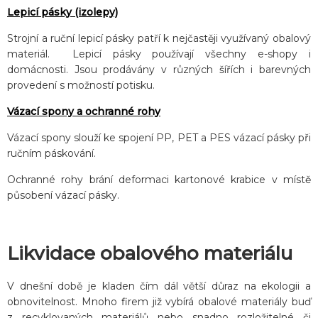
Lepicí pásky (izolepy)
Strojní a ruční lepicí pásky patří k nejčastěji využívaný obalový
materiál. Lepicí pásky používají všechny e-shopy i
domácnosti. Jsou prodávány v různých šířích i barevných
provedení s možností potisku.
Vázací spony a ochranné rohy
Vázací spony slouží ke spojení PP, PET a PES vázací pásky při
ručním páskování.
Ochranné rohy brání deformaci kartonové krabice v místě
působení vázací pásky.
Likvidace obalového materiálu
V dnešní době je kladen čím dál větší důraz na ekologii a
obnovitelnost. Mnoho firem již vybírá obalové materiály buď
z recyklovaných materiálů nebo snadno rozložitelné či