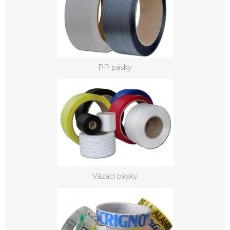
PP pásky
Vázací pásky