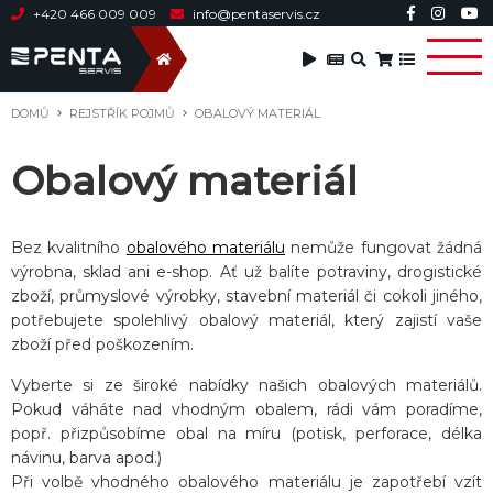
+420 466 009 009
info@pentaservis.cz
DOMŮ
REJSTŘÍK POJMŮ
OBALOVÝ MATERIÁL
Obalový materiál
Bez kvalitního
obalového materiálu
nemůže fungovat žádná
výrobna, sklad ani e-shop. Ať už balíte potraviny, drogistické
zboží, průmyslové výrobky, stavební materiál či cokoli jiného,
potřebujete spolehlivý obalový materiál, který zajistí vaše
zboží před poškozením.
Vyberte si ze široké nabídky našich obalových materiálů.
Pokud váháte nad vhodným obalem, rádi vám poradíme,
popř. přizpůsobíme obal na míru (potisk, perforace, délka
návinu, barva apod.)
Při volbě vhodného obalového materiálu je zapotřebí vzít