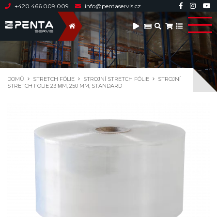
+420 466 009 009
info@pentaservis.cz
DOMŮ
STRETCH FÓLIE
STROJNÍ STRETCH FÓLIE
STROJNÍ
STRETCH FOLIE 23 ΜM, 250 MM, STANDARD