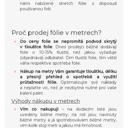
námi nabízené stretch fólie s doposud
používanou folií.
Proč prodej fólie v metrech?
Do ceny folie se nepromítá podvod skrytý
v tloušťce folie
. Dnes prodejci běžně dodávají
folie o 10-15% tlustší, než jakou vyžaduje
(objednává) odběratel. Čím tlustší folie, tím větší
váha respektive spotřeba folie.
Nákup na metry Vám garantuje tloušťku, délku
a přesný přehled o spotřebě a využití
průtažnosti fólie.
Optimalizujte své náklady
a neplaťte víc, než je nezbytně nutné pro vaše
balení palet.
Výhody nákupu v metrech
Vím co nakupuji
– na dodacím listě jsou
uvedeny běžné metry, na roli jsou navinuty
běžné metry a já spotřebovávám běžné metry,
vím kolik stojí metr a jakou má hmotnost.