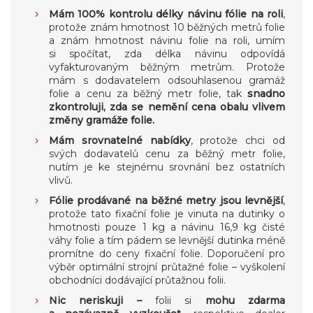
Mám 100% kontrolu délky návinu fólie na roli
,
protože znám hmotnost 10 běžných metrů folie
a znám hmotnost návinu folie na roli, umím
si spočítat, zda délka návinu odpovídá
vyfakturovaným běžným metrům. Protože
mám s dodavatelem odsouhlasenou gramáž
folie a cenu za běžný metr folie, tak
snadno
zkontroluji, zda se nemění cena obalu vlivem
změny gramáže folie.
Mám srovnatelné nabídky
, protože chci od
svých dodavatelů cenu za běžný metr folie,
nutím je ke stejnému srovnání bez ostatních
vlivů.
Fólie prodávané na běžné metry jsou levnější
,
protože tato fixační folie je vinuta na dutinky o
hmotnosti pouze 1 kg a návinu 16,9 kg čisté
váhy folie a tím pádem se levnější dutinka méně
promítne do ceny fixační folie. Doporučení pro
výběr optimální strojní průtažné folie – vyškolení
obchodníci dodávající průtažnou folii.
Nic neriskuji –
folii si
mohu zdarma