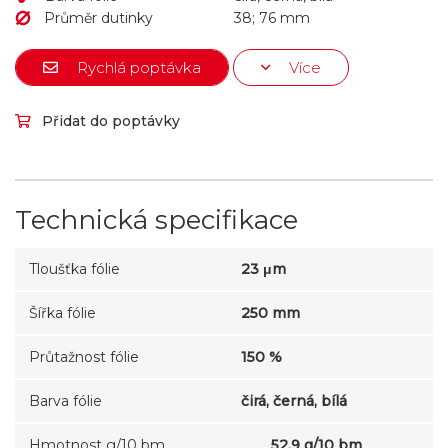
Průměr dutinky
38; 76 mm
Rychlá poptávka
Více
Přidat do poptávky
Technická specifikace
Tloušťka fólie
23 μm
Šířka fólie
250 mm
Průtažnost fólie
150 %
Barva fólie
čirá, černá, bílá
Hmotnost g/10 bm
52.9 g/10 bm