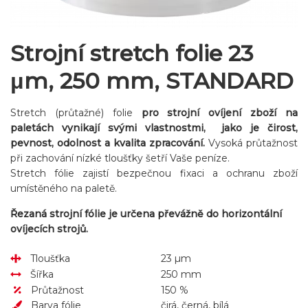
Strojní stretch folie 23
μm, 250 mm, STANDARD
Stretch (průtažné) folie
pro strojní ovíjení zboží na
paletách vynikají svými vlastnostmi, jako je čirost,
pevnost, odolnost a kvalita zpracování.
Vysoká průtažnost
při zachování nízké tloušťky šetří Vaše peníze.
Stretch fólie zajistí bezpečnou fixaci a ochranu zboží
umístěného na paletě.
Řezaná strojní fólie je určena převážně do horizontální
ovíjecích strojů.
Tloušťka
23 µm
Šířka
250 mm
Průtažnost
150 %
Barva fólie
čirá, černá, bílá